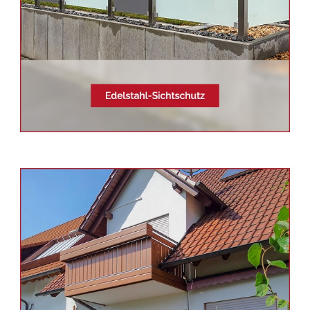
Siehe auch
Balkonsanierung
Glatten -
Schmid & Jakobs:
✓Aluminium Geländerbau,
Balkongeländer, Edelstahl
Terrassendach, Sichtschutz