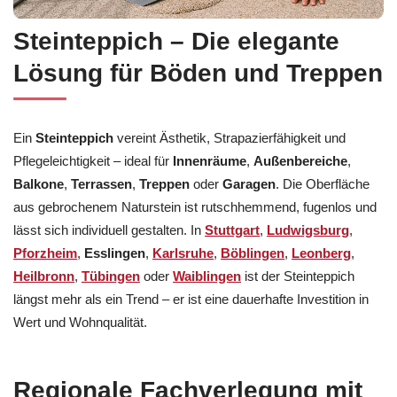
Steinteppich – Die elegante
Lösung für Böden und Treppen
Ein
Steinteppich
vereint Ästhetik, Strapazierfähigkeit und
Pflegeleichtigkeit – ideal für
Innenräume
,
Außenbereiche
,
Balkone
,
Terrassen
,
Treppen
oder
Garagen
. Die Oberfläche
aus gebrochenem Naturstein ist rutschhemmend, fugenlos und
lässt sich individuell gestalten. In
Stuttgart
,
Ludwigsburg
,
Pforzheim
,
Esslingen
,
Karlsruhe
,
Böblingen
,
Leonberg
,
Heilbronn
,
Tübingen
oder
Waiblingen
ist der Steinteppich
längst mehr als ein Trend – er ist eine dauerhafte Investition in
Wert und Wohnqualität.
Regionale Fachverlegung mit