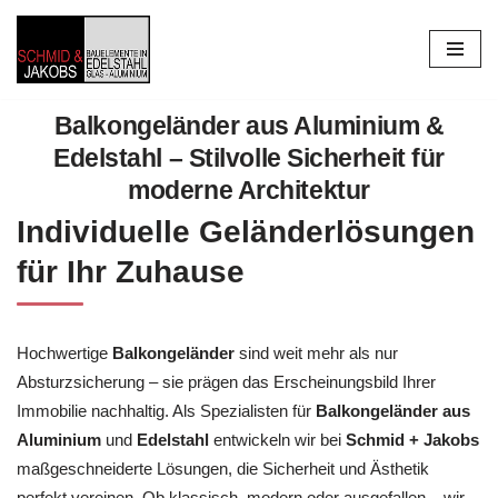
Zum
Inhalt
springen
Balkongeländer aus Aluminium &
Edelstahl – Stilvolle Sicherheit für
moderne Architektur
Individuelle Geländerlösungen
für Ihr Zuhause
Hochwertige
Balkongeländer
sind weit mehr als nur
Absturzsicherung – sie prägen das Erscheinungsbild Ihrer
Immobilie nachhaltig. Als Spezialisten für
Balkongeländer aus
Aluminium
und
Edelstahl
entwickeln wir bei
Schmid + Jakobs
maßgeschneiderte Lösungen, die Sicherheit und Ästhetik
perfekt vereinen. Ob klassisch, modern oder ausgefallen – wir