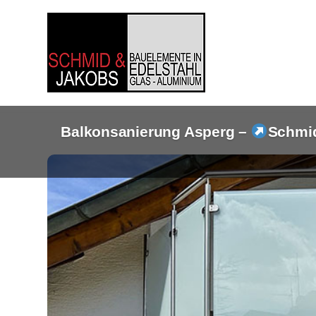
Zum
Inhalt
springen
Balkonsanierung Asperg –
Schmid