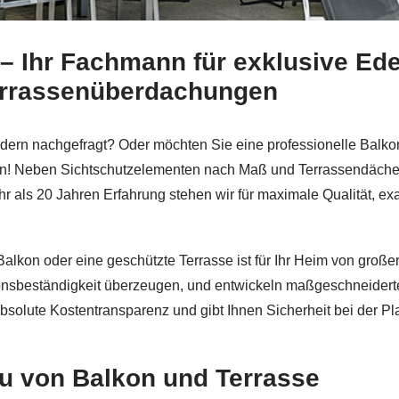
– Ihr Fachmann für exklusive Ede
 & Jakobs oder ✓Aluminium Geländerbau, Balkongeländer,
errassenüberdachungen
ern nachgefragt? Oder möchten Sie eine professionelle Balkon
en! Neben Sichtschutzelementen nach Maß und Terrassendächern
als 20 Jahren Erfahrung stehen wir für maximale Qualität, exak
Balkon oder eine geschützte Terrasse ist für Ihr Heim von gro
ionsbeständigkeit überzeugen, und entwickeln maßgeschneiderte
absolute Kostentransparenz und gibt Ihnen Sicherheit bei der 
au von Balkon und Terrasse