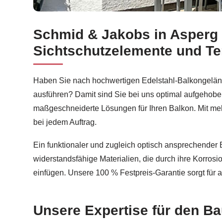
Schmid & Jakobs in Asperg 
Balkonsanierung in Asperg – anfragen bei
Schmid
Sichtschutzelemente und T
Haben Sie nach hochwertigen Edelstahl-Balkongeländ
ausführen? Damit sind Sie bei uns optimal aufgehob
maßgeschneiderte Lösungen für Ihren Balkon. Mit mehr 
bei jedem Auftrag.
Ein funktionaler und zugleich optisch ansprechender 
widerstandsfähige Materialien, die durch ihre Korros
einfügen. Unsere 100 % Festpreis-Garantie sorgt für 
Unsere Expertise für den B