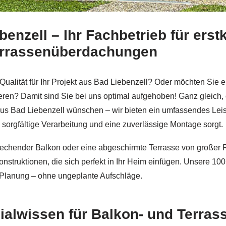
enzell – Ihr Fachbetrieb für erst
l bei
Schmid & Jakobs sowie ✓Edelstahl Terrassendach, Bal
errassenüberdachungen
ualität für Ihr Projekt aus Bad Liebenzell? Oder möchten Sie 
eren? Damit sind Sie bei uns optimal aufgehoben! Ganz gleich,
us Bad Liebenzell wünschen – wir bieten ein umfassendes Leis
, sorgfältige Verarbeitung und eine zuverlässige Montage sorgt.
sprechender Balkon oder eine abgeschirmte Terrasse von großer 
nstruktionen, die sich perfekt in Ihr Heim einfügen. Unsere 10
 Planung – ohne ungeplante Aufschläge.
ialwissen für Balkon- und Terras