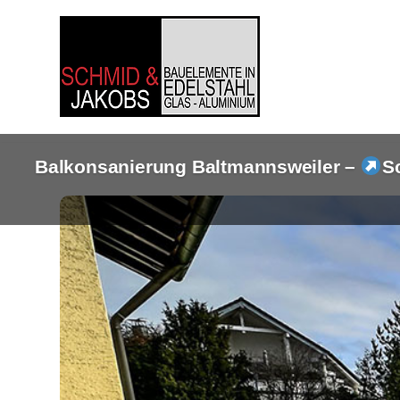
Zum
Inhalt
springen
Balkonsanierung Baltmannsweiler –
S