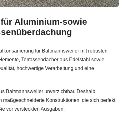
 für Aluminium-sowie
sendach, Aluminium Geländerbau, Sichtschutz. ✓Balkonsan
assenüberdachung
alkonsanierung für Baltmannsweiler mit robusten
zelemente, Terrassendächer aus Edelstahl sowie
Qualität, hochwertige Verarbeitung und eine
 aus Baltmannsweiler unverzichtbar. Deshalb
n maßgeschneiderte Konstruktionen, die sich perfekt
ie vor versteckten Ausgaben.