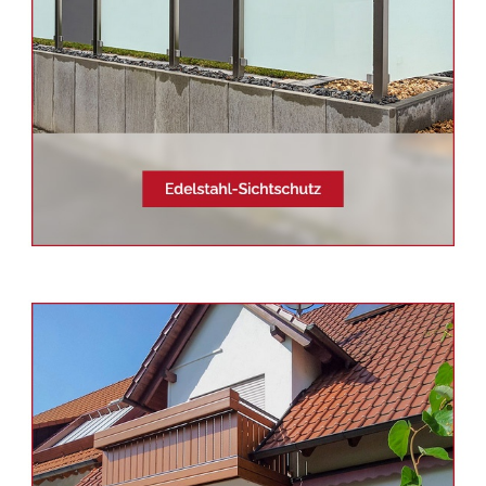
Siehe auch
Balkonsanierung
Berglen -
Schmid & Jakobs:
✓Edelstahl Terrassendach,
Balkongeländer, Aluminium
Geländerbau, Sichtschutz