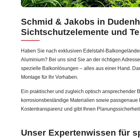
Schmid & Jakobs in Dudenhof
Balkonsanierung in Dudenhofen – erkunden bei
S
Sichtschutzelemente und T
Haben Sie nach exklusiven Edelstahl-Balkongeländer
Aluminium? Bei uns sind Sie an der richtigen Adress
spezielle Balkonlösungen – alles aus einer Hand. Dan
Montage für Ihr Vorhaben.
Ein praktischer und zugleich optisch ansprechender B
korrosionsbeständige Materialien sowie passgenaue K
Kostentransparenz und gibt Ihnen Planungssicherheit
Unser Expertenwissen für s