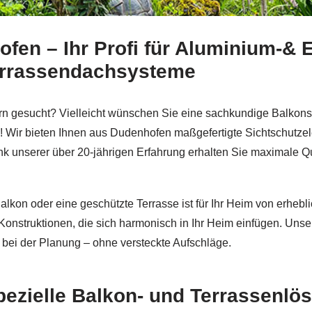
en – Ihr Profi für Aluminium-& 
chmid & Jakobs oder ✓Balkongeländer, Aluminium Gelände
errassendachsysteme
n gesucht? Vielleicht wünschen Sie eine sachkundige Balkons
e! Wir bieten Ihnen aus Dudenhofen maßgefertigte Sichtschutz
k unserer über 20-jährigen Erfahrung erhalten Sie maximale Qua
alkon oder eine geschützte Terrasse ist für Ihr Heim von erheb
onstruktionen, die sich harmonisch in Ihr Heim einfügen. Unse
 bei der Planung – ohne versteckte Aufschläge.
pezielle Balkon- und Terrassenlö