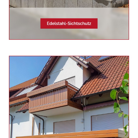
Siehe auch
Balkonsanierung
Reichartshausen -
Schmid &
Jakobs: ✓Aluminium
Geländerbau, Edelstahl
Terrassendach, Balkongeländer,
Sichtschutz