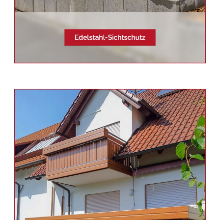
Siehe auch
Balkonsanierung
Aichhalden -
Schmid & Jakobs:
✓Balkongeländer, Edelstahl
Terrassendach, Aluminium
Geländerbau, Sichtschutz