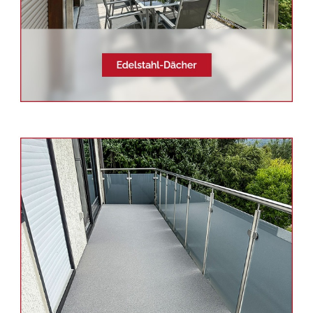
Siehe auch
Balkonsanierung
Altbach -
Schmid & Jakobs:
✓Balkongeländer, Edelstahl
Terrassendach, Aluminium
Geländerbau, Sichtschutz