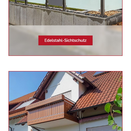
Siehe auch
Balkonsanierung
Albershausen -
Schmid &
Jakobs: ✓Edelstahl
Terrassendach, Aluminium
Geländerbau, Balkongeländer,
Sichtschutz