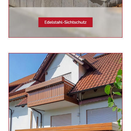
Siehe auch
Balkonsanierung
Unterreichenbach -
Schmid &
Jakobs: ✓Edelstahl
Terrassendach, Aluminium
Geländerbau, Balkongeländer,
Sichtschutz