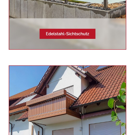
Siehe auch
Balkonsanierung
Bretten -
Schmid & Jakobs:
✓Edelstahl Terrassendach,
Balkongeländer, Aluminium
Geländerbau, Sichtschutz