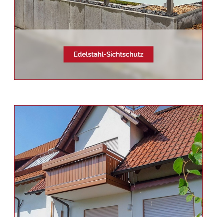
Siehe auch
Balkonsanierung
Plankstadt -
Schmid & Jakobs:
✓Edelstahl Terrassendach,
Aluminium Geländerbau,
Balkongeländer, Sichtschutz