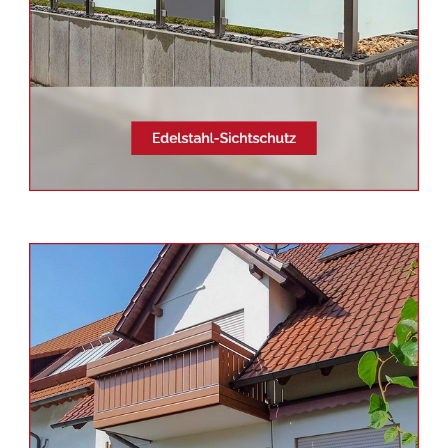
Siehe auch
Balkonsanierung
Neunkirchen -
Schmid &
Jakobs: ✓Balkongeländer,
Edelstahl Terrassendach,
Aluminium Geländerbau,
Sichtschutz