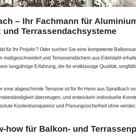
ach – Ihr Fachmann für Aluminiu
 Balkonsanierung oder ✓Edelstahl Terrassendach, Balkon
tz und Terrassendachsysteme
tät für Ihr Projekt ? Oder suchen Sie eine kompetente Balkons
n maßgeschneidert und Terrassendächern aus Edelstahl erhalte
ere langjährige Erfahrung, die für erstklassige Qualität, sorgfä
r eine abgeschirmte Terrasse ist für Ihr Heim aus Spraitbach 
onsbeständigkeit überzeugen, und entwickeln individuelle Konstr
absolute Kostentransparenz und Planungssicherheit ohne verste
w-how für Balkon- und Terrassenp