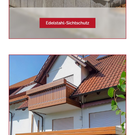
Siehe auch
Balkonsanierung
Mühlhausen (Täle) -
Schmid &
Jakobs: ✓Edelstahl
Terrassendach, Aluminium
Geländerbau, Balkongeländer,
Sichtschutz