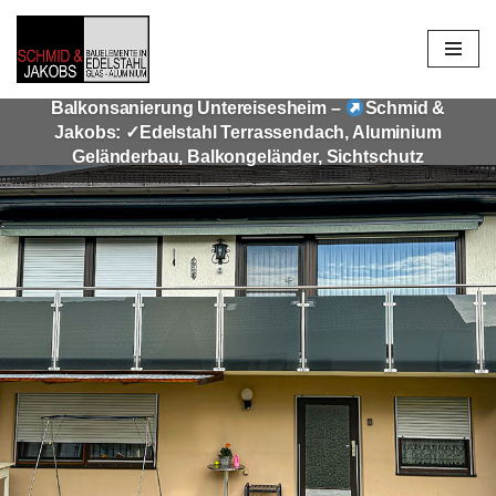
Zum
Inhalt
Balkonsanierung Untereisesheim –
Schmid &
springen
Jakobs: ✓Edelstahl Terrassendach, Aluminium
Geländerbau, Balkongeländer, Sichtschutz