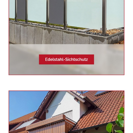
Siehe auch
Balkonsanierung
Baden-Baden -
Schmid &
Jakobs: ✓Balkongeländer,
Edelstahl Terrassendach,