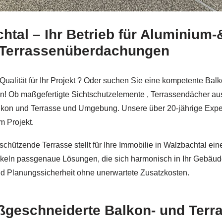
tal – Ihr Betrieb für Aluminium-
i
Schmid & Jakobs und ✓Edelstahl Terrassendach, Alumini
 Terrassenüberdachungen
ualität für Ihr Projekt ? Oder suchen Sie eine kompetente Bal
n! Ob maßgefertigte Sichtschutzelemente , Terrassendächer aus
on und Terrasse und Umgebung. Unsere über 20-jährige Experti
m Projekt.
schützende Terrasse stellt für Ihre Immobilie in Walzbachtal e
ckeln passgenaue Lösungen, die sich harmonisch in Ihr Gebäude
nd Planungssicherheit ohne unerwartete Zusatzkosten.
ßgeschneiderte Balkon- und Ter