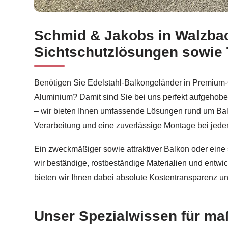
Schmid & Jakobs in Walzbach
Fachgerechte Balkonsanierung in Walzbachtal be
Sichtschutzlösungen sowie
Benötigen Sie Edelstahl-Balkongeländer in Premium-Q
Aluminium? Damit sind Sie bei uns perfekt aufgehobe
– wir bieten Ihnen umfassende Lösungen rund um Balk
Verarbeitung und eine zuverlässige Montage bei jede
Ein zweckmäßiger sowie attraktiver Balkon oder eine 
wir beständige, rostbeständige Materialien und entwi
bieten wir Ihnen dabei absolute Kostentransparenz u
Unser Spezialwissen für ma