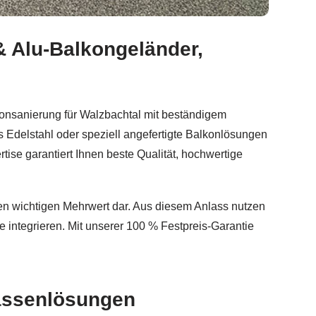
& Alu-Balkongeländer,
um Geländerbau, Balkongeländer, Sichtschutz anfragen.
Sc
konsanierung für Walzbachtal mit beständigem
 Edelstahl oder speziell angefertigte Balkonlösungen
se garantiert Ihnen beste Qualität, hochwertige
inen wichtigen Mehrwert dar. Aus diesem Anlass nutzen
 integrieren. Mit unserer 100 % Festpreis-Garantie
rassenlösungen