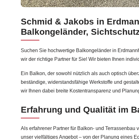
Schmid & Jakobs in Erdmann
Wählen Sie Balkonsanierung für Erdmannhausen 
Balkongeländer, Sichtschu
Suchen Sie hochwertige Balkongeländer in Erdmannh
wir der richtige Partner für Sie! Wir bieten Ihnen in
Ein Balkon, der sowohl nützlich als auch optisch über
beständige, widerstandsfähige Werkstoffe und gestalte
wir Ihnen dabei breite Kostentransparenz und Planun
Erfahrung und Qualität im 
Als erfahrener Partner für Balkon- und Terrassenbau 
unser vielfältiges Angebot – von der Planung eines E