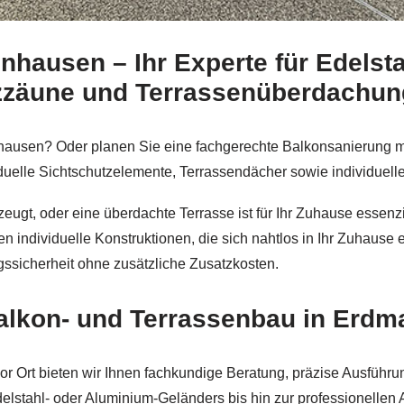
hausen – Ihr Experte für Edelsta
bei
Schmid & Jakobs sowie ✓Aluminium Geländerbau, Edels
tzzäune und Terrassenüberdachu
ausen? Oder planen Sie eine fachgerechte Balkonsanierung mi
dividuelle Sichtschutzelemente, Terrassendächer sowie individuel
zeugt, oder eine überdachte Terrasse ist für Ihr Zuhause essenz
n individuelle Konstruktionen, die sich nahtlos in Ihr Zuhause 
gssicherheit ohne zusätzliche Zusatzkosten.
Balkon- und Terrassenbau in Erd
vor Ort bieten wir Ihnen fachkundige Beratung, präzise Ausfüh
delstahl- oder Aluminium-Geländers bis hin zur professionellen 