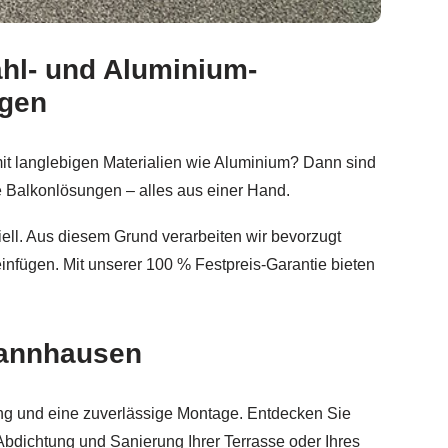
hl- und Aluminium-
tahl Terrassendach, Balkongeländer, Sichtschutz.
Schmid
ngen
t langlebigen Materialien wie Aluminium? Dann sind
le Balkonlösungen – alles aus einer Hand.
iell. Aus diesem Grund verarbeiten wir bevorzugt
einfügen. Mit unserer 100 % Festpreis-Garantie bieten
mannhausen
rung und eine zuverlässige Montage. Entdecken Sie
Abdichtung und Sanierung Ihrer Terrasse oder Ihres