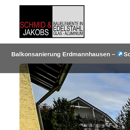
Zum
Inhalt
springen
Balkonsanierung Erdmannhausen –
S