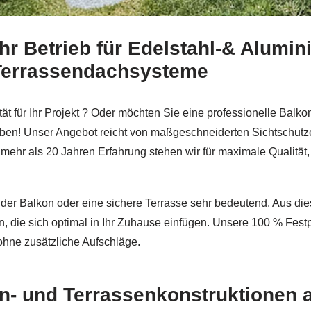
hr Betrieb für Edelstahl-& Alumi
chmid & Jakobs und ✓Aluminium Geländerbau, Balkongelände
Terrassendachsysteme
ät für Ihr Projekt ? Oder möchten Sie eine professionelle Balk
oben! Unser Angebot reicht von maßgeschneiderten Sichtschutz
hr als 20 Jahren Erfahrung stehen wir für maximale Qualität, 
nder Balkon oder eine sichere Terrasse sehr bedeutend. Aus dies
n, die sich optimal in Ihr Zuhause einfügen. Unsere 100 % Festp
ohne zusätzliche Aufschläge.
n- und Terrassenkonstruktionen 