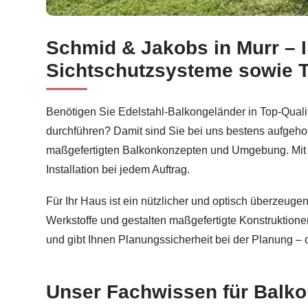
Schmid & Jakobs in Murr – I
Entdecken Sie jetzt Balkonsanierung in Murr bei
S
Sichtschutzsysteme sowie 
Benötigen Sie Edelstahl-Balkongeländer in Top-Qualit
durchführen? Damit sind Sie bei uns bestens aufgeh
maßgefertigten Balkonkonzepten und Umgebung. Mit me
Installation bei jedem Auftrag.
Für Ihr Haus ist ein nützlicher und optisch überzeuge
Werkstoffe und gestalten maßgefertigte Konstruktione
und gibt Ihnen Planungssicherheit bei der Planung – 
Unser Fachwissen für Balko