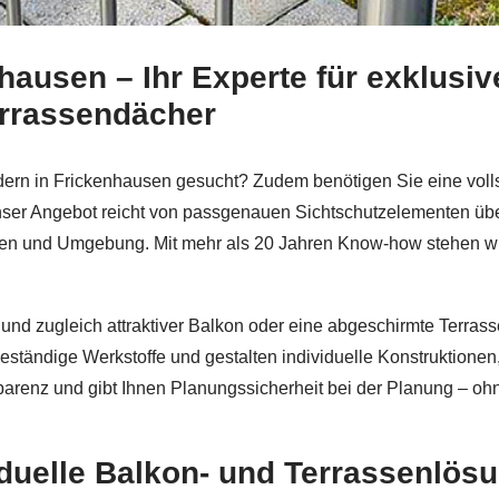
ausen – Ihr Experte für exklusiv
sen bei
Schmid & Jakobs oder ✓Edelstahl Terrassendach, 
errassendächer
rn in Frickenhausen gesucht? Zudem benötigen Sie eine volls
nser Angebot reicht von passgenauen Sichtschutzelementen übe
 und Umgebung. Mit mehr als 20 Jahren Know-how stehen wir fü
r und zugleich attraktiver Balkon oder eine abgeschirmte Terra
eständige Werkstoffe und gestalten individuelle Konstruktionen
parenz und gibt Ihnen Planungssicherheit bei der Planung – oh
iduelle Balkon- und Terrassenlö