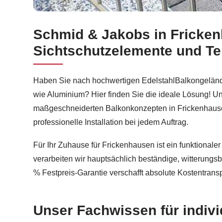
Schmid & Jakobs in Frickenh
Sichern Sie sich Balkonsanierung für Frickenhau
Sichtschutzelemente und T
Haben Sie nach hochwertigen EdelstahlBalkongelände
wie Aluminium? Hier finden Sie die ideale Lösung! U
maßgeschneiderten Balkonkonzepten in Frickenhausen
professionelle Installation bei jedem Auftrag.
Für Ihr Zuhause für Frickenhausen ist ein funktionale
verarbeiten wir hauptsächlich beständige, witterungsb
% Festpreis-Garantie verschafft absolute Kostentrans
Unser Fachwissen für indiv