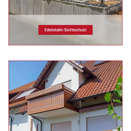
Siehe auch
Balkonsanierung
Eningen (Achalm) -
Schmid &
Jakobs: ✓Aluminium
Geländerbau, Edelstahl
Terrassendach, Balkongeländer,
Sichtschutz