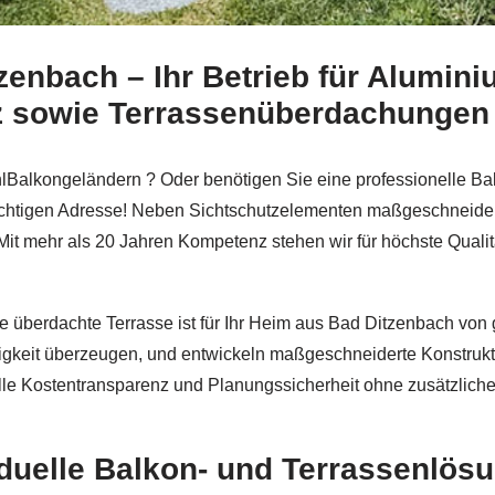
zenbach – Ihr Betrieb für Alumin
Ditzenbach bei
Schmid & Jakobs oder ✓Edelstahl Terrasse
tz sowie Terrassenüberdachungen
hlBalkongeländern ? Oder benötigen Sie eine professionelle B
richtigen Adresse! Neben Sichtschutzelementen maßgeschneider
Mit mehr als 20 Jahren Kompetenz stehen wir für höchste Qualitä
eine überdachte Terrasse ist für Ihr Heim aus Bad Ditzenbach v
digkeit überzeugen, und entwickeln maßgeschneiderte Konstrukt
volle Kostentransparenz und Planungssicherheit ohne zusätzlich
iduelle Balkon- und Terrassenlös