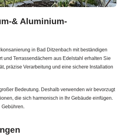
ium-& Aluminium-
ndach, Aluminium Geländerbau, Balkongeländer, Sichtschu
alkonsanierung in Bad Ditzenbach mit beständigen
t und Terrassendächern aus Edelstahl erhalten Sie
t, präzise Verarbeitung und eine sichere Installation
on großer Bedeutung. Deshalb verwenden wir bevorzugt
ionen, die sich harmonisch in Ihr Gebäude einfügen.
e Gebühren.
ungen