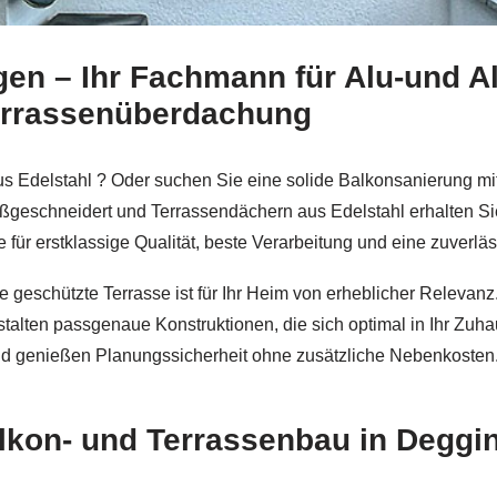
en – Ihr Fachmann für Alu-und A
n Balkonsanierung und ✓Aluminium Geländerbau, Balkongel
errassenüberdachung
 aus Edelstahl ? Oder suchen Sie eine solide Balkonsanierung m
geschneidert und Terrassendächern aus Edelstahl erhalten Si
e für erstklassige Qualität, beste Verarbeitung und eine zuverlä
ine geschützte Terrasse ist für Ihr Heim von erheblicher Releva
stalten passgenaue Konstruktionen, die sich optimal in Ihr Zuh
und genießen Planungssicherheit ohne zusätzliche Nebenkosten
alkon- und Terrassenbau in Deggi