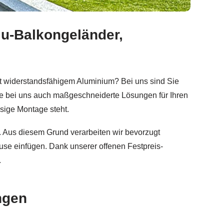
lu-Balkongeländer,
änder, Edelstahl Terrassendach, Sichtschutz. ✓Aluminiu
it widerstandsfähigem Aluminium? Bei uns sind Sie
e bei uns auch maßgeschneiderte Lösungen für Ihren
ssige Montage steht.
nz. Aus diesem Grund verarbeiten wir bevorzugt
ause einfügen. Dank unserer offenen Festpreis-
.
ngen