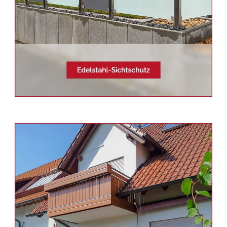
Siehe auch
Balkonsanierung
Alfdorf -
Schmid & Jakobs:
✓Edelstahl Terrassendach,
Aluminium Geländerbau,
Balkongeländer, Sichtschutz