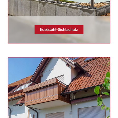
Siehe auch
Balkonsanierung
Baden-Württemberg -
Schmid
& Jakobs: ✓Aluminium
Geländerbau, Edelstahl
Terrassendach, Balkongeländer,
Sichtschutz