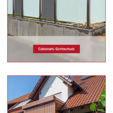
Siehe auch
Balkonsanierung
Malsch -
Schmid & Jakobs:
✓Balkongeländer, Aluminium
Geländerbau, Edelstahl